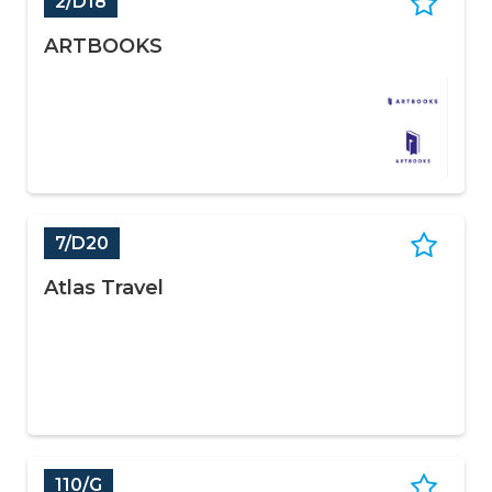
2/D18
ARTBOOKS
7/D20
Atlas Travel
110/G