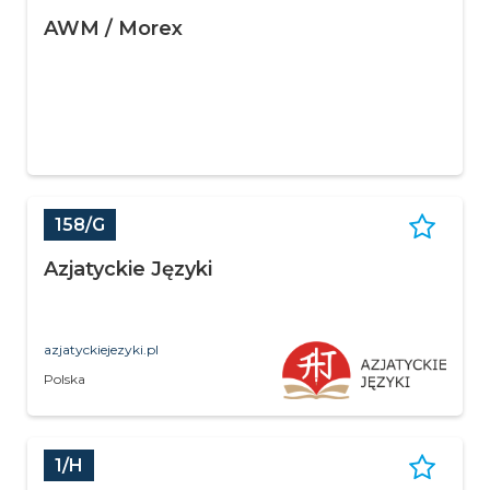
AWM / Morex
158/G
Azjatyckie Języki
azjatyckiejezyki.pl
Polska
1/H