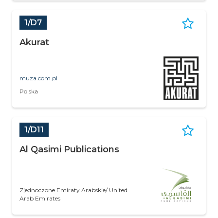
1/D7
Akurat
muza.com.pl
Polska
1/D11
Al Qasimi Publications
Zjednoczone Emiraty Arabskie/ United
Arab Emirates