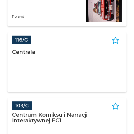
Poland
116/G
Centrala
103/G
Centrum Komiksu i Narracji
Interaktywnej EC1