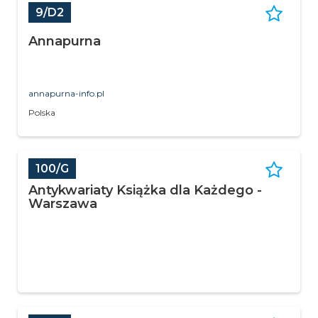
9/D2
Annapurna
annapurna-info.pl
Polska
100/G
Antykwariaty Książka dla Każdego -
Warszawa