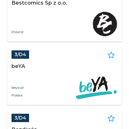
Bestcomics Sp z o.o.
Poland
3/D4
beYA
beya.pl
Polska
3/D4