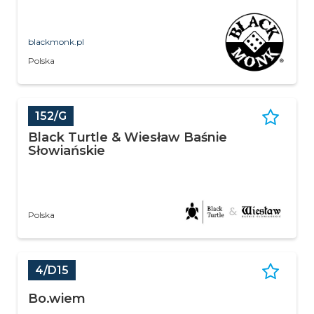
blackmonk.pl
Polska
152/G
Black Turtle & Wiesław Baśnie
Słowiańskie
Polska
4/D15
Bo.wiem