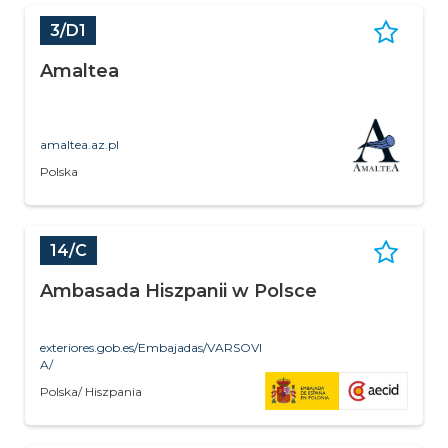
3/D1
Amaltea
amaltea.az.pl
Polska
14/C
Ambasada Hiszpanii w Polsce
exteriores.gob.es/Embajadas/VARSOVI
A/
Polska/ Hiszpania