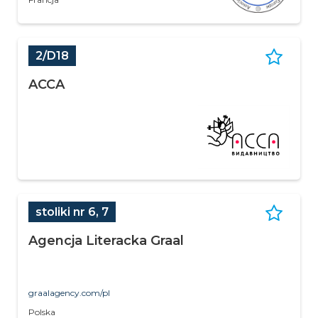
2/D18
ACCA
stoliki nr 6, 7
Agencja Literacka Graal
graalagency.com/pl
Polska