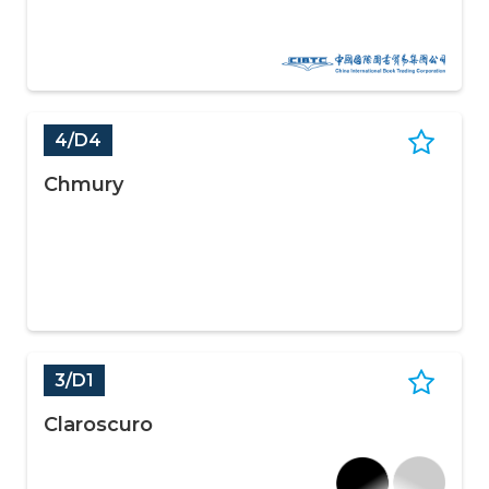
4/D4
Chmury
3/D1
Claroscuro