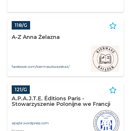
118/G
A-Z Anna Żelazna
facebook.com/kiermaszksiazekaz/
121/G
A.P.A.J.T.E. Éditions Paris -
Stowarzyszenie Polonijne we Francji
apajte.wordpress.com
Francja